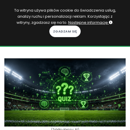
PL
Ta witryna używa plików cookie do świadczenia usług,
analizy ruchu i personalizacji reklam. Korzystając z
Zaloguj się
witryny, zgadzasz się na to.
Następne informacje
.
KOPACAK
DO DOMU
ROZGRYWKI
QUIZY
GRY
SUBSKRYPCJA
(Źródło obrazu: AI)