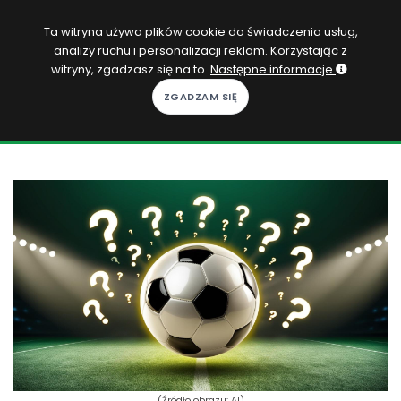
PL
Ta witryna używa plików cookie do świadczenia usług,
analizy ruchu i personalizacji reklam. Korzystając z
Zaloguj się
witryny, zgadzasz się na to.
Następne informacje
.
KOPACAK
DO DOMU
ROZGRYWKI
QUIZY
GRY
SUBSKRYPCJA
(Źródło obrazu: AI)