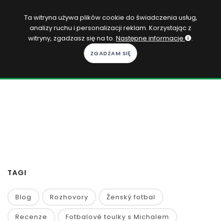
PL
Ta witryna używa plików cookie do świadczenia usług,
analizy ruchu i personalizacji reklam. Korzystając z
Zaloguj się
witryny, zgadzasz się na to.
Następne informacje
.
KOPACAK
DO DOMU
ROZGRYWKI
QUIZY
GRY
SUBSKRYPCJA
TAGI
Blog
Rozhovory
Ženský fotbal
Recenze
Fotbalové toulky s Michalem