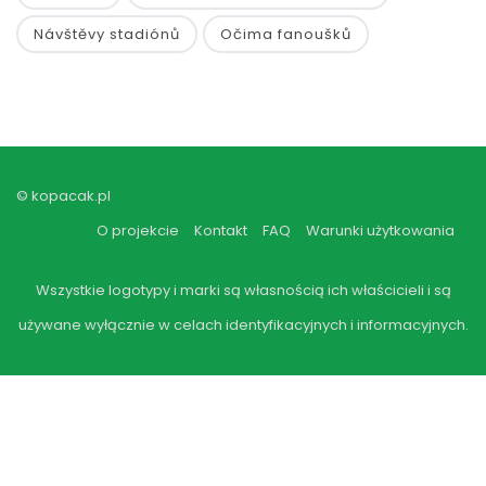
Návštěvy stadiónů
Očima fanoušků
© kopacak.pl
O projekcie
Kontakt
FAQ
Warunki użytkowania
Wszystkie logotypy i marki są własnością ich właścicieli i są
używane wyłącznie w celach identyfikacyjnych i informacyjnych.