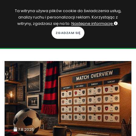
PL
Ta witryna używa plików cookie do świadczenia usług,
analizy ruchu i personalizacji reklam. Korzystając z
Zaloguj się
witryny, zgadzasz się na to.
Następne informacje
.
KOPACAK
DO DOMU
ROZGRYWKI
QUIZY
GRY
SUBSKRYPCJA
7.8.2026