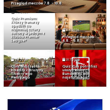
Przegląd meczów 7.8. - 10.8.
4.8.2026
Quiz Premium:
Którzy trenerzy
spędzili co
najmniej cztery
4.8.2026
sezony w jednym z
klubów Premier
Przegląd meczów
League?
4.8. - 6.8.
2.8.2026
31.7.2026
Quiz: Najczęstsi
Quiz: Czy potrafisz
koledzy z drużyny
ułożyć kluby
Thierry’ego
Bundesligi od
Henry’ego
najstarszego?