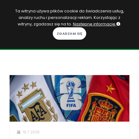
PL
Ta witryna używa plików cookie do świadczenia usług,
analizy ruchu i personalizacji reklam. Korzystając z
Zaloguj się
witryny, zgadzasz się na to.
Następne informacje
.
KOPACAK
DO DOMU
ROZGRYWKI
QUIZY
GRY
SUBSKRYPCJA
19.7.2026