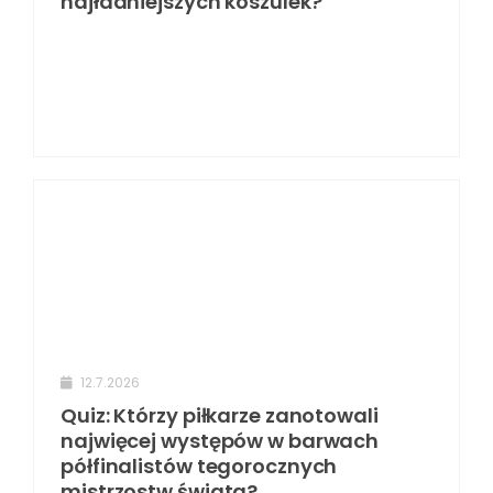
najładniejszych koszulek?
12.7.2026
Quiz: Którzy piłkarze zanotowali
najwięcej występów w barwach
półfinalistów tegorocznych
mistrzostw świata?