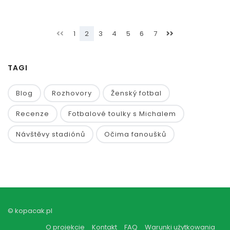
1
2
3
4
5
6
7
TAGI
Blog
Rozhovory
Ženský fotbal
Recenze
Fotbalové toulky s Michalem
Návštěvy stadiónů
Očima fanoušků
© kopacak.pl
O projekcie
Kontakt
FAQ
Warunki użytkowania